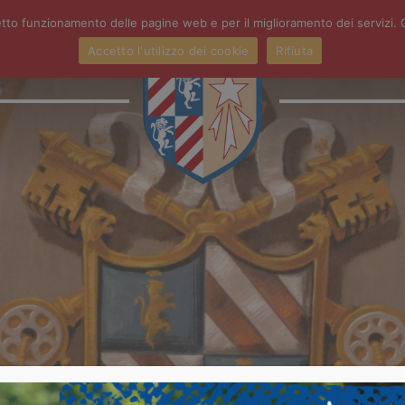
orretto funzionamento delle pagine web e per il miglioramento dei serviz
Accetto l'utilizzo dei cookie
Rifiuta
ATTIVITÀ
PRIMARIA
S