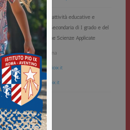
COORDINATRICE delle attività educative e
didattiche della Scuola Secondaria di I grado e del
Liceo Scientifico opzione Scienze Applicate
Prof.ssa Marianna Messina
presidemedie@istitutopioix.it
presideliceo@istitutopioix.it