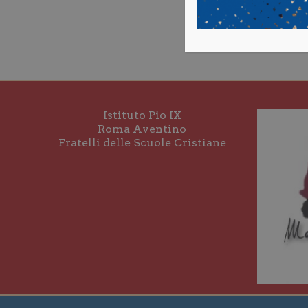
Istituto Pio IX
Roma Aventino
Fratelli delle Scuole Cristiane