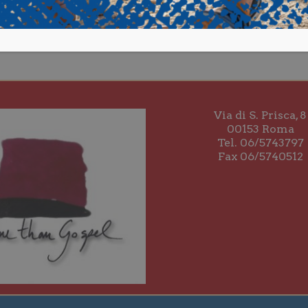
Via di S. Prisca, 8
00153 Roma
Tel. 06/5743797
Fax 06/5740512