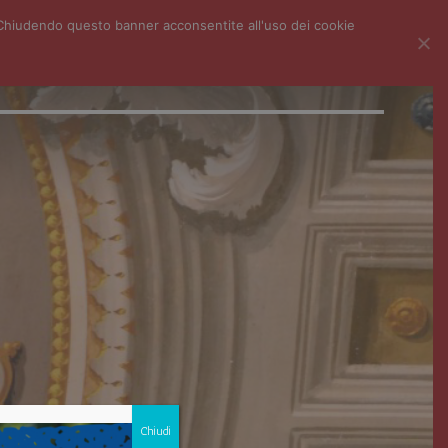
i. Chiudendo questo banner acconsentite all'uso dei cookie
ECONDARIA I GRADO
LICEO SC. BIOMEDICO
CENTRO LINGUE
Chiudi