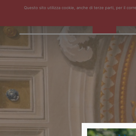
Questo sito utilizza cookie, anche di terze parti, per il c
HOME
ISTITUTO
SERVIZI
NEWS
CONTATTI
FOTO