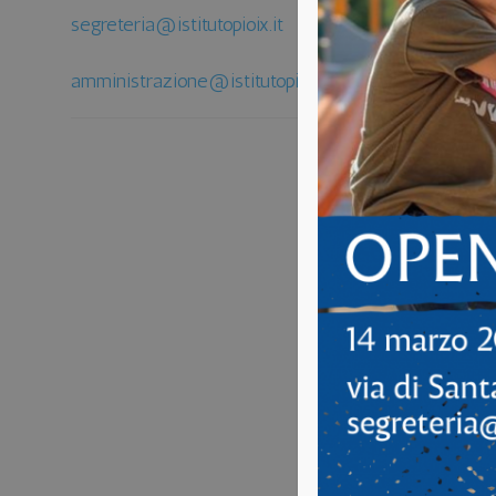
segreteria@istitutopioix.it
amministrazione@istitutopioix.it