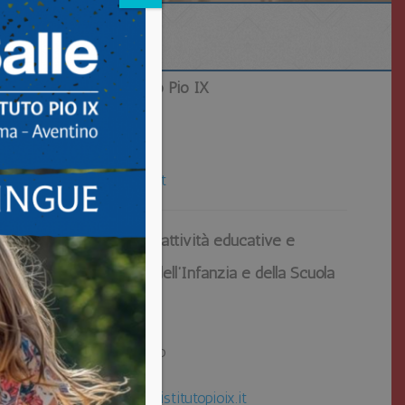
DIRETTORE dell’ Istituto Pio IX
Dott. Lorenzo Cutore
direzione@istitutopioix.it
COORDINATRICE delle attività educative e
didattiche della Scuola dell’Infanzia e della Scuola
Primaria
Dott.ssa Marta Di Camillo
coordinatriceprimaria@istitutopioix.it