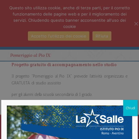
Questo sito utilizza cookie, anche di terze parti, per il corretto
funzionamento delle pagine web e per il miglioramento dei
servizi. Chiudendo questo banner acconsentite all'uso dei
cookie
Accetto l'utilizzo dei cookie
Rifiuta
Pomeriggio al Pio IX
Progetto gratuito di accompagnamento nello studio
Il progetto “Pomeriggio al Pio IX” prevede l’attività organizzata e
GRATUITA di studio assistito
per gli alunni della scuola secondaria di I grado.
Chiudi
Istituto Pio IX
Roma Aventino