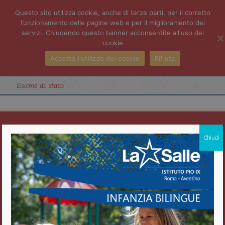
Questo sito utilizza cookie, anche di terze parti, per il corretto
funzionamento delle pagine web e per il miglioramento dei
servizi. Chiudendo questo banner acconsentite all'uso dei
cookie
Accetto l'utilizzo dei cookie
Rifiuta
Esame di stato
Istituto Pio IX
Chiudi
Roma Aventino
Fratelli delle Scuole Cristiane