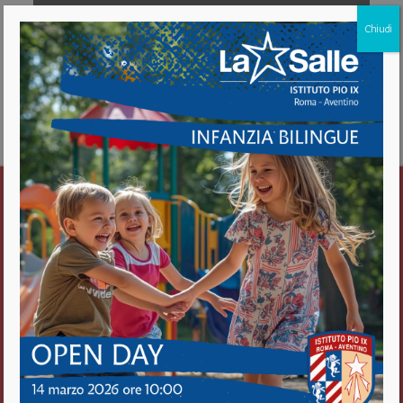
Chiudi
Download [199.53 KB]
Istituto Pio IX
Roma Aventino
Fratelli delle Scuole Cristiane