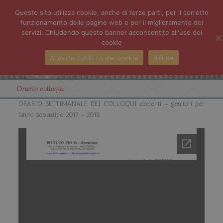
Questo sito utilizza cookie, anche di terze parti, per il corretto
funzionamento delle pagine web e per il miglioramento dei
servizi. Chiudendo questo banner acconsentite all'uso dei
cookie
Accetto l'utilizzo dei cookie
Rifiuta
Orario colloqui
ORARIO SETTIMANALE DEI COLLOQUI docenti – genitori per
l’anno scolastico 2017 – 2018