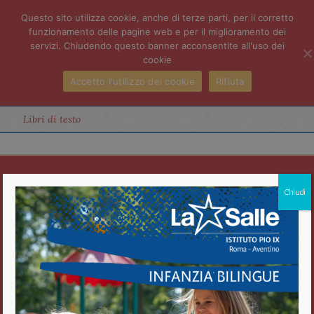
Questo sito utilizza cookie, anche di terze parti, per il corretto
funzionamento delle pagine web e per il miglioramento dei
servizi. Chiudendo questo banner acconsentite all'uso dei
cookie
Accetto l'utilizzo dei cookie
Rifiuta
Libri di testo
Istituto Pio IX
Chiudi
Roma Aventino
Fratelli delle Scuole Cristiane