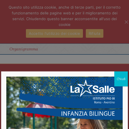
Questo sito utilizza cookie, anche di terze parti, per il corretto
funzionamento delle pagine web e per il miglioramento dei
servizi. Chiudendo questo banner acconsentite all'uso dei
cookie
Accetto l'utilizzo dei cookie
Rifiuta
Organigramma
Istituto Pio IX
Chiudi
Roma Aventino
Fratelli delle Scuole Cristiane