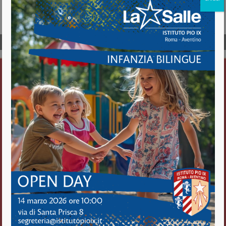
Page
1
/
1
Zoom
100%
Istituto Pio IX
Roma Aventino
Fratelli delle Scuole Cristiane