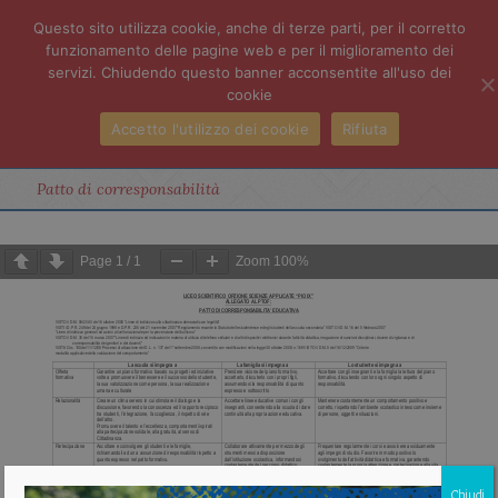
Questo sito utilizza cookie, anche di terze parti, per il corretto
funzionamento delle pagine web e per il miglioramento dei
servizi. Chiudendo questo banner acconsentite all'uso dei
cookie
Accetto l'utilizzo dei cookie
Rifiuta
Patto di corresponsabilità
Page
1
/
1
Zoom
100%
Chiudi