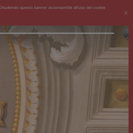
i. Chiudendo questo banner acconsentite all'uso dei cookie
ECONDARIA I GRADO
LICEO SC. BIOMEDICO
CENTRO LINGUE