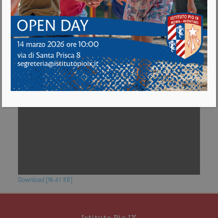
Download [96.41 KB]
Istituto Pio IX