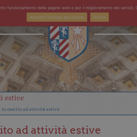
orretto funzionamento delle pagine web e per il miglioramento dei serviz
Accetto l'utilizzo dei cookie
Rifiuta
ATTIVITÀ
PRIMARIA
S
̀ estive
n merito ad attività estive
 ad attività estive