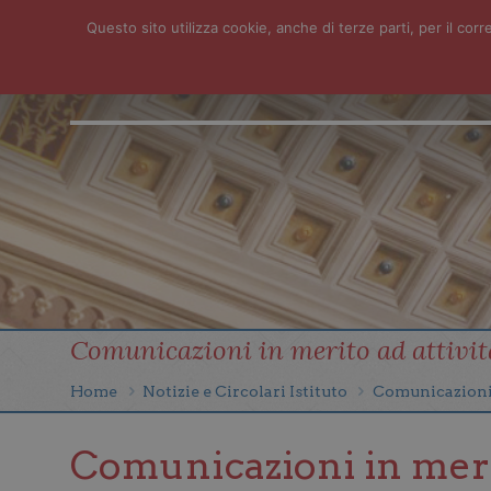
Questo sito utilizza cookie, anche di terze parti, per il c
HOME
ISTITUTO
SERVIZI
NEWS
CONTATTI
FOTO
Comunicazioni in merito ad attivita
Home
Notizie e Circolari Istituto
Comunicazioni i
Comunicazioni in merito