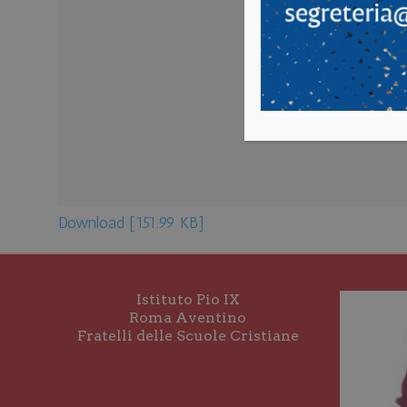
Download [151.99 KB]
Istituto Pio IX
Roma Aventino
Fratelli delle Scuole Cristiane