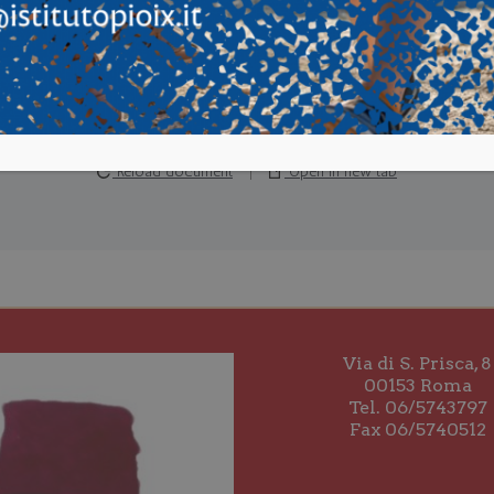
Taking too long?
Reload document
|
Open in new tab
Via di S. Prisca, 8
00153 Roma
Tel. 06/5743797
Fax 06/5740512