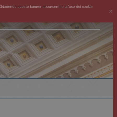
i. Chiudendo questo banner acconsentite all'uso dei cookie
ECONDARIA I GRADO
LICEO SC. BIOMEDICO
CENTRO LINGUE