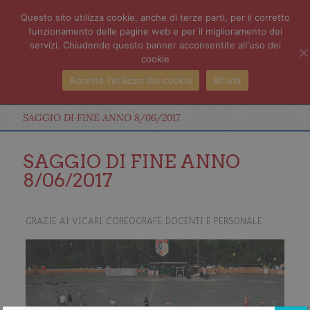
Questo sito utilizza cookie, anche di terze parti, per il corretto
funzionamento delle pagine web e per il miglioramento dei
servizi. Chiudendo questo banner acconsentite all'uso dei
cookie
Accetto l'utilizzo dei cookie
Rifiuta
SAGGIO DI FINE ANNO 8/06/2017
SAGGIO DI FINE ANNO
8/06/2017
GRAZIE AI VICARI, COREOGRAFE, DOCENTI E PERSONALE