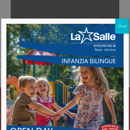
Chiudi
Download [131.31 KB]
Istituto Pio IX
Roma Aventino
Fratelli delle Scuole Cristiane