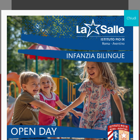
Chiudi
Download [458.75 KB]
Istituto Pio IX
Roma Aventino
Fratelli delle Scuole Cristiane