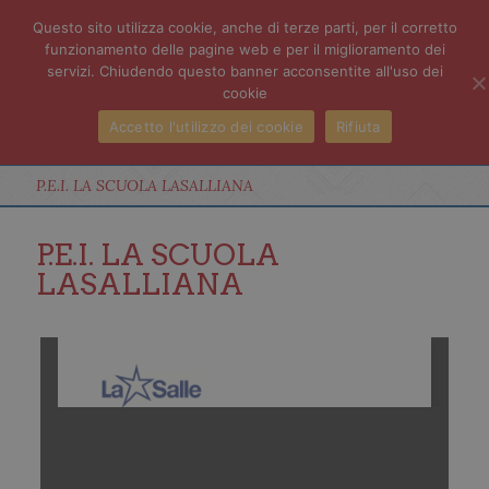
Questo sito utilizza cookie, anche di terze parti, per il corretto
funzionamento delle pagine web e per il miglioramento dei
servizi. Chiudendo questo banner acconsentite all'uso dei
cookie
Accetto l'utilizzo dei cookie
Rifiuta
P.E.I. LA SCUOLA LASALLIANA
P.E.I. LA SCUOLA
LASALLIANA