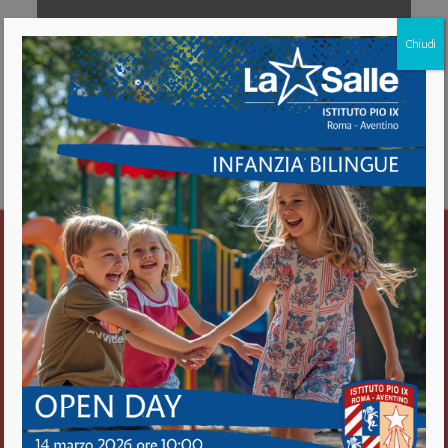
Chiudi
Download [720.97 KB]
Istituto Pio IX
Roma Aventino
Fratelli delle Scuole Cristiane