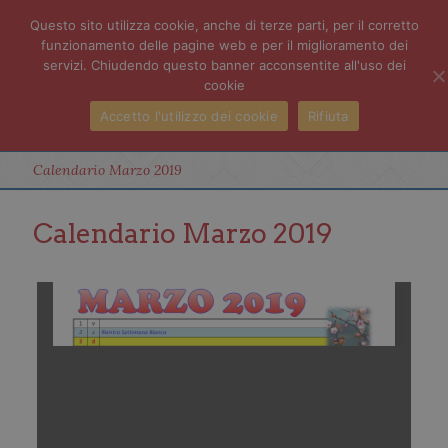
Questo sito utilizza cookie, anche di terze parti, per il corretto
funzionamento delle pagine web e per il miglioramento dei
servizi. Chiudendo questo banner acconsentite all'uso dei
cookie
Accetto l'utilizzo dei cookie
Rifiuta
Calendario Marzo 2019
Calendario Marzo 2019