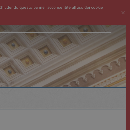
i. Chiudendo questo banner acconsentite all'uso dei cookie
ECONDARIA I GRADO
LICEO SC. BIOMEDICO
CENTRO LINGUE