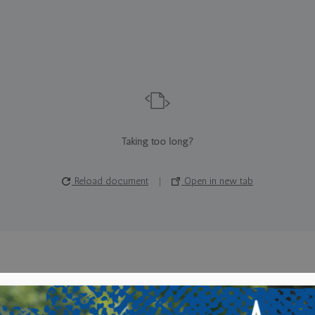
Taking too long?
Reload document
|
Open in new tab
Classe 2^ Liceo