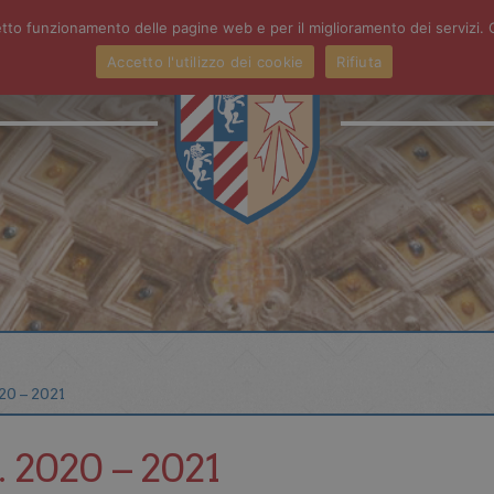
orretto funzionamento delle pagine web e per il miglioramento dei serviz
Accetto l'utilizzo dei cookie
Rifiuta
ATTIVITÀ
PRIMARIA
S
20 – 2021
. 2020 – 2021