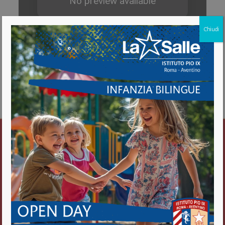
Chiudi
Download
Istituto Pio IX
Roma Aventino
Fratelli delle Scuole Cristiane