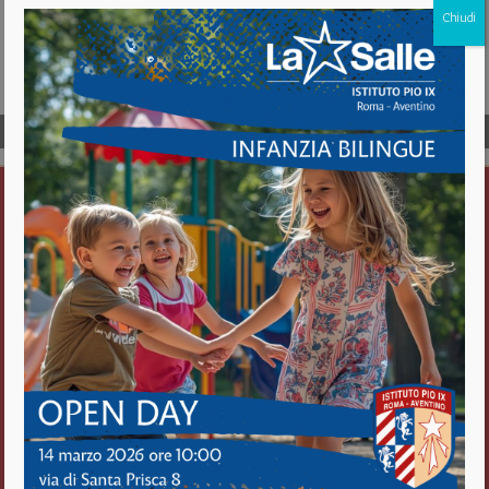
Chiudi
Page
1
/
1
Zoom
100%
Istituto Pio IX
Roma Aventino
Fratelli delle Scuole Cristiane