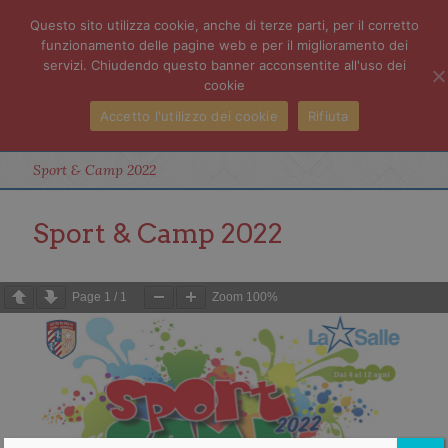
Questo sito utilizza cookie, anche di terze parti, per il corretto
funzionamento delle pagine web e per il miglioramento dei
servizi. Chiudendo questo banner acconsentite all'uso dei
cookie
Accetto l'utilizzo dei cookie
Rifiuta
Sport & Camp 2022
Sport & Camp 2022
Page
1
/
1
Zoom
100%