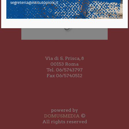
Via di S. Prisca, 8
00153 Roma
Tel. 06/5743797
Fax 06/5740512
powered by
DOMUSMEDIA
©
All rights reserved