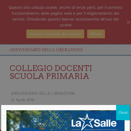
Questo sito utilizza cookie, anche di terze parti, per il corretto
funzionamento delle pagine web e per il miglioramento dei
servizi. Chiudendo questo banner acconsentite all'uso dei
cookie
Accetto l'utilizzo dei cookie
Rifiuta
ANNIVERSARIO DELLA LIBERAZIONE
COLLEGIO DOCENTI
SCUOLA PRIMARIA
ANNIVERSARIO DELLA LIBERAZIONE
25 Aprile 2018
about ANNIVERSARIO DELLA LIBERAZIONE
Chiudi
Vedi il calendario completo