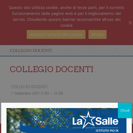
Questo sito utilizza cookie, anche di terze parti, per il corretto
funzionamento delle pagine web e per il miglioramento dei
servizi. Chiudendo questo banner acconsentite all'uso dei
cookie
Accetto l'utilizzo dei cookie
Rifiuta
COLLEGIO DOCENTI
COLLEGIO DOCENTI
COLLEGIO DOCENTI
7 Settembre 2017
9:00
–
12:00
about COLLEGIO DOCENTI
Chiudi
Vedi il calendario completo