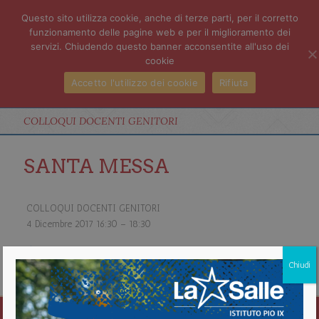
Questo sito utilizza cookie, anche di terze parti, per il corretto
funzionamento delle pagine web e per il miglioramento dei
servizi. Chiudendo questo banner acconsentite all'uso dei
cookie
Accetto l'utilizzo dei cookie
Rifiuta
COLLOQUI DOCENTI GENITORI
SANTA MESSA
COLLOQUI DOCENTI GENITORI
4 Dicembre 2017
16:30
–
18:30
about COLLOQUI DOCENTI GENITORI
Chiudi
Vedi il calendario completo