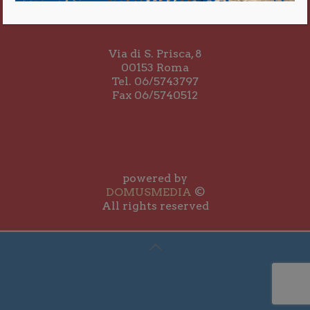
Via di S. Prisca, 8
00153 Roma
Tel. 06/5743797
Fax 06/5740512
powered by
DOMUSMEDIA
©
All rights reserved