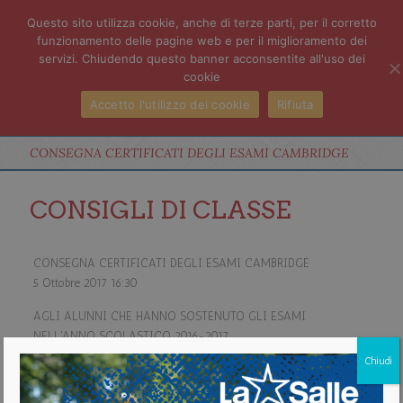
Questo sito utilizza cookie, anche di terze parti, per il corretto
funzionamento delle pagine web e per il miglioramento dei
servizi. Chiudendo questo banner acconsentite all'uso dei
cookie
Accetto l'utilizzo dei cookie
Rifiuta
CONSEGNA CERTIFICATI DEGLI ESAMI CAMBRIDGE
CONSIGLI DI CLASSE
CONSEGNA CERTIFICATI DEGLI ESAMI CAMBRIDGE
5 Ottobre 2017
16:30
AGLI ALUNNI CHE HANNO SOSTENUTO GLI ESAMI
NELL'ANNO SCOLASTICO 2016-2017
Chiudi
about CONSEGNA CERTIFICATI DEGLI ESAMI CAMBRIDGE
Vedi il calendario completo