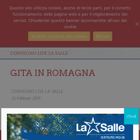
Questo sito utilizza cookie, anche di terze parti, per il corretto
funzionamento delle pagine web e per il miglioramento dei
servizi. Chiudendo questo banner acconsentite all'uso dei
cookie
Accetto l'utilizzo dei cookie
Rifiuta
CONVEGNO LIVE LA SALLE
GITA IN ROMAGNA
CONVEGNO LIVE LA SALLE
23 Febbraio 2019
about CONVEGNO LIVE LA SALLE
Chiudi
Vedi il calendario completo