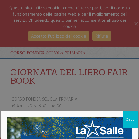
Questo sito utilizza cookie, anche di terze parti, per il corretto
funzionamento delle pagine web e per il miglioramento dei
servizi. Chiudendo questo banner acconsentite all'uso dei
cookie
Accetto l'utilizzo dei cookie
Rifiuta
CORSO FONDER SCUOLA PRIMARIA
GIORNATA DEL LIBRO FAIR
BOOK
CORSO FONDER SCUOLA PRIMARIA
19 Aprile 2018
16:30
–
18:00
about CORSO FONDER SCUOLA PRIMARIA
Chiudi
Vedi il calendario completo