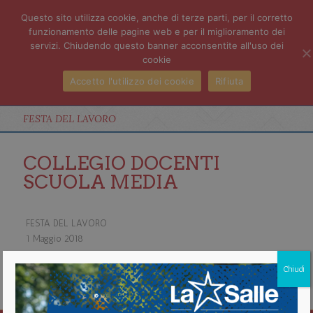
Questo sito utilizza cookie, anche di terze parti, per il corretto
funzionamento delle pagine web e per il miglioramento dei
servizi. Chiudendo questo banner acconsentite all'uso dei
cookie
Accetto l'utilizzo dei cookie
Rifiuta
FESTA DEL LAVORO
COLLEGIO DOCENTI
SCUOLA MEDIA
FESTA DEL LAVORO
1 Maggio 2018
about FESTA DEL LAVORO
Chiudi
Vedi il calendario completo