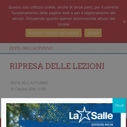
Questo sito utilizza cookie, anche di terze parti, per il corretto
funzionamento delle pagine web e per il miglioramento dei
servizi. Chiudendo questo banner acconsentite all'uso dei
cookie
Accetto l'utilizzo dei cookie
Rifiuta
FESTA DELL’AUTUNNO
RIPRESA DELLE LEZIONI
FESTA DELL'AUTUNNO
27 Ottobre 2018
17:00
about FESTA DELL'AUTUNNO
Chiudi
Vedi il calendario completo