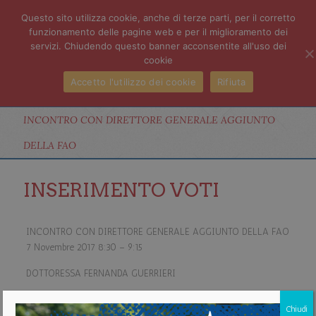
Questo sito utilizza cookie, anche di terze parti, per il corretto
funzionamento delle pagine web e per il miglioramento dei
servizi. Chiudendo questo banner acconsentite all'uso dei
cookie
Accetto l'utilizzo dei cookie
Rifiuta
INCONTRO CON DIRETTORE GENERALE AGGIUNTO
DELLA FAO
INSERIMENTO VOTI
INCONTRO CON DIRETTORE GENERALE AGGIUNTO DELLA FAO
7 Novembre 2017
8:30
–
9:15
DOTTORESSA FERNANDA GUERRIERI
AULA MAGNA
Chiudi