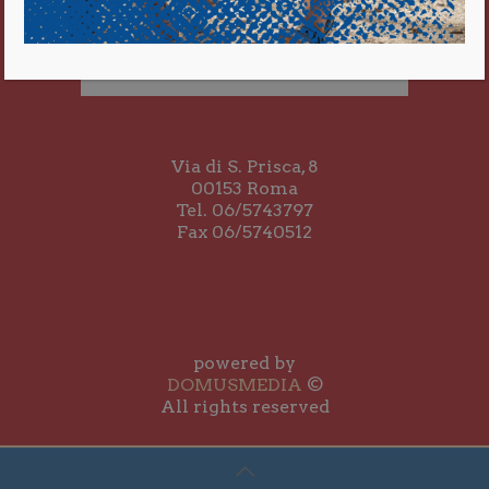
Via di S. Prisca, 8
00153 Roma
Tel. 06/5743797
Fax 06/5740512
powered by
DOMUSMEDIA
©
All rights reserved