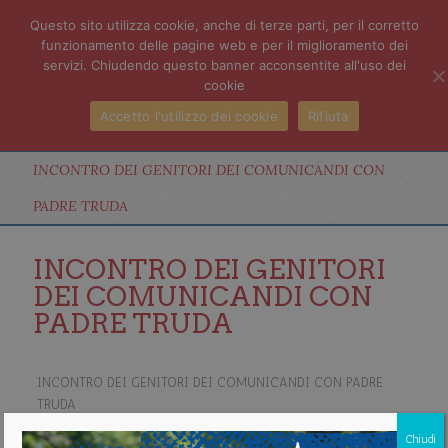
Questo sito utilizza cookie, anche di terze parti, per il corretto
funzionamento delle pagine web e per il miglioramento dei
servizi. Chiudendo questo banner acconsentite all'uso dei
cookie
Accetto l'utilizzo dei cookie
Rifiuta
INCONTRO DEI GENITORI DEI COMUNICANDI CON
PADRE TRUDA
INCONTRO DEI GENITORI
DEI COMUNICANDI CON
PADRE TRUDA
INCONTRO DEI GENITORI DEI COMUNICANDI CON PADRE
TRUDA
29 Marzo 2019
17:00
Chiudi