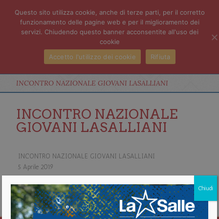
Questo sito utilizza cookie, anche di terze parti, per il corretto
funzionamento delle pagine web e per il miglioramento dei
servizi. Chiudendo questo banner acconsentite all'uso dei
cookie
Accetto l'utilizzo dei cookie
Rifiuta
INCONTRO NAZIONALE GIOVANI LASALLIANI
INCONTRO NAZIONALE
GIOVANI LASALLIANI
INCONTRO NAZIONALE GIOVANI LASALLIANI
5 Aprile 2019
about INCONTRO NAZIONALE GIOVANI LASALLIANI
Chiudi
Vedi il calendario completo