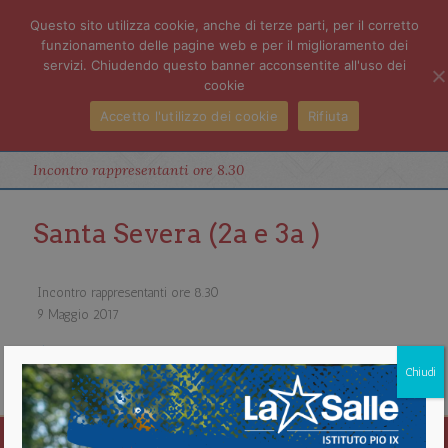
Questo sito utilizza cookie, anche di terze parti, per il corretto
funzionamento delle pagine web e per il miglioramento dei
servizi. Chiudendo questo banner acconsentite all'uso dei
cookie
Accetto l'utilizzo dei cookie
Rifiuta
Incontro rappresentanti ore 8.30
Santa Severa (2a e 3a )
Incontro rappresentanti ore 8.30
9 Maggio 2017
about Incontro rappresentanti ore 8.30
Chiudi
Vedi il calendario completo