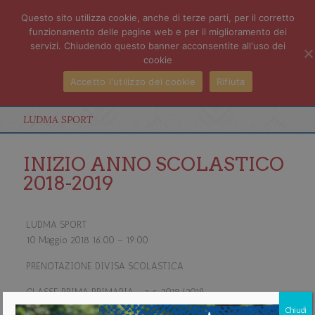
Questo sito utilizza cookie, anche di terze parti, per il corretto
funzionamento delle pagine web e per il miglioramento dei
servizi. Chiudendo questo banner acconsentite all'uso dei
cookie
Accetto l'utilizzo dei cookie
Rifiuta
LUDMA SPORT
INIZIO ANNO SCOLASTICO
2018-2019
LUDMA SPORT
10 Maggio 2018
16:00
–
19:00
PRENOTAZIONE DIVISA SCOLASTICA
CLASSE PRIMA PRIMARIA - a. s. 2018/2019
Chiudi