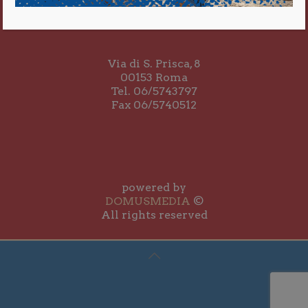
Via di S. Prisca, 8
00153 Roma
Tel. 06/5743797
Fax 06/5740512
powered by
DOMUSMEDIA
©
All rights reserved