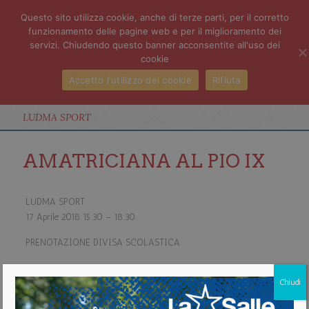
Questo sito utilizza cookie, anche di terze parti, per il corretto
funzionamento delle pagine web e per il miglioramento dei
servizi. Chiudendo questo banner acconsentite all'uso dei
cookie
Accetto l'utilizzo dei cookie
Rifiuta
LUDMA SPORT
AMATRICIANA AL PIO IX
LUDMA SPORT
17 Aprile 2018
15:30
–
18:30
PRENOTAZIONE DIVISA SCOLASTICA
CLASSI QUARTA E QUINTA a. s. 2018/2019
Chiudi
about LUDMA SPORT