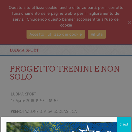
Questo sito utilizza cookie, anche di terze parti, per il corretto
funzionamento delle pagine web e per il miglioramento dei
servizi. Chiudendo questo banner acconsentite all'uso dei
cookie
Accetto l'utilizzo dei cookie
Rifiuta
LUDMA SPORT
PROGETTO TRENINI E NON
SOLO
LUDMA SPORT
19 Aprile 2018
15:30
–
18:30
PRENOTAZIONE DIVISA SCOLASTICA
CLASSI QUINTA a. s. 2018/2019
Chiudi