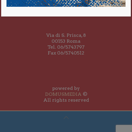
Via di S. Prisca, 8
00153 Roma
Tel. 06/5743797
Fax 06/5740512
powered by
DOMUSMEDIA
©
All rights reserved