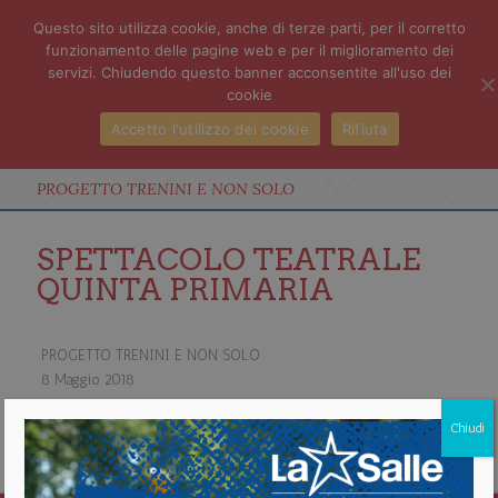
Questo sito utilizza cookie, anche di terze parti, per il corretto
funzionamento delle pagine web e per il miglioramento dei
servizi. Chiudendo questo banner acconsentite all'uso dei
cookie
Accetto l'utilizzo dei cookie
Rifiuta
PROGETTO TRENINI E NON SOLO
SPETTACOLO TEATRALE
QUINTA PRIMARIA
PROGETTO TRENINI E NON SOLO
8 Maggio 2018
about PROGETTO TRENINI E NON SOLO
Chiudi
Vedi il calendario completo