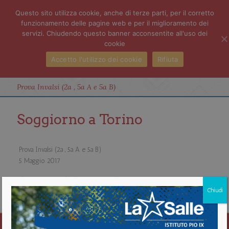
Questo sito utilizza cookie, anche di terze parti, per il corretto
funzionamento delle pagine web e per il miglioramento dei
servizi. Chiudendo questo banner acconsentite all'uso dei
cookie
Accetto l'utilizzo dei cookie
Rifiuta
Prova Invalsi (2a , 5a A e 5a B)
Soggiorno a Torino
Prova Invalsi (2a , 5a A e 5a B)
5 Maggio 2017
about Prova Invalsi (2a , 5a A e 5a B)
Chiudi
Vedi il calendario completo