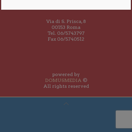
Via di S. Prisca, 8
00153 Roma
Tel. 06/5743797
Fax 06/5740512
powered by
DOMUSMEDIA
©
All rights reserved