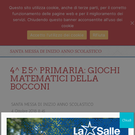
Questo sito utilizza cookie, anche di terze parti, per il corretto
funzionamento delle pagine web e per il miglioramento dei
servizi. Chiudendo questo banner acconsentite all'uso dei
cookie
Accetto l'utilizzo dei cookie
Rifiuta
SANTA MESSA DI INIZIO ANNO SCOLASTICO
4^ E 5^ PRIMARIA: GIOCHI
MATEMATICI DELLA
BOCCONI
SANTA MESSA DI INIZIO ANNO SCOLASTICO
4 Ottobre 2018
8:45
Chiudi
about SANTA MESSA DI INIZIO ANNO SCOLASTICO
Vedi il calendario completo