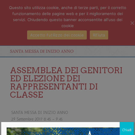
Questo sito utilizza cookie, anche di terze parti, per il corretto
funzionamento delle pagine web e per il miglioramento dei
servizi. Chiudendo questo banner acconsentite all'uso dei
cookie
Accetto l'utilizzo dei cookie
Rifiuta
SANTA MESSA DI INIZIO ANNO
ASSEMBLEA DEI GENITORI
ED ELEZIONE DEI
RAPPRESENTANTI DI
CLASSE
SANTA MESSA DI INIZIO ANNO
29 Settembre 2017
8:45
–
9:45
Chiudi
PARROCCHIA DI SANTA PRISCA