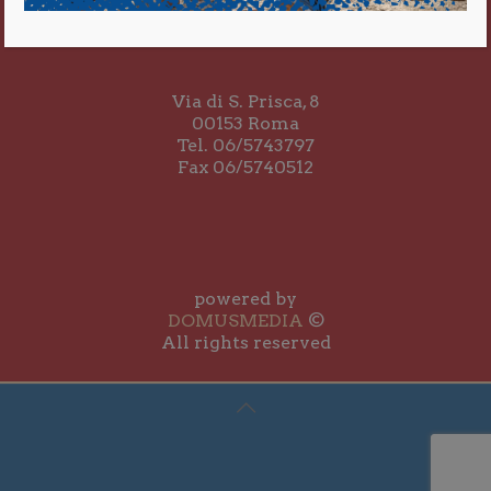
Via di S. Prisca, 8
00153 Roma
Tel. 06/5743797
Fax 06/5740512
powered by
DOMUSMEDIA
©
All rights reserved