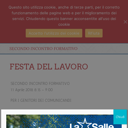
Questo sito utilizza cookie, anche di terze parti, per il corretto
funzionamento delle pagine web e per il miglioramento dei
servizi. Chiudendo questo banner acconsentite all'uso dei
cookie
Accetto l'utilizzo dei cookie
Rifiuta
SECONDO INCONTRO FORMATIVO
FESTA DEL LAVORO
SECONDO INCONTRO FORMATIVO
11 Aprile 2018
8:15
–
9:00
PER I GENITORI DEI COMUNICANDI
RELATORE: PADRE ANTONIO TRUDA
Chiudi
about SECONDO INCONTRO FORMATIVO