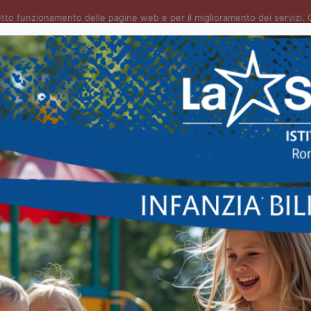
orretto funzionamento delle pagine web e per il miglioramento dei serviz
Accetto l'utilizzo dei cookie
Rifiuta
ATTIVITÀ
PRIMARIA
S
 PRIMARIA
RIA
Mondiali della Pace