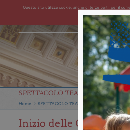
Questo sito utilizza cookie, anche di terze parti, per il c
HOME
ISTITUTO
SERVIZI
NEWS
CONTATTI
FOTO
SPETTACOLO TEATRALE QUARTA
Home
SPETTACOLO TEATRALE QUARTA PRIMA
Inizio delle Giornate 