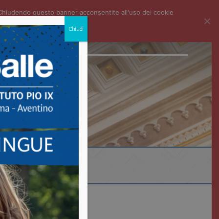
i. Chiudendo questo banner acconsentite all'uso dei cookie
Chiudi
ECONDARIA I GRADO
LICEO SC. BIOMEDICO
CENTRO LINGUE