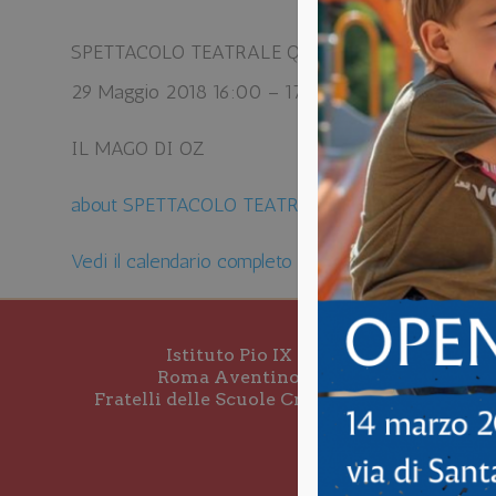
SPETTACOLO TEATRALE QUARTA PRIMARIA
29 Maggio 2018
16:00
–
17:00
IL MAGO DI OZ
about SPETTACOLO TEATRALE QUARTA PRIMAR
Vedi il calendario completo
Istituto Pio IX
Roma Aventino
Fratelli delle Scuole Cristiane