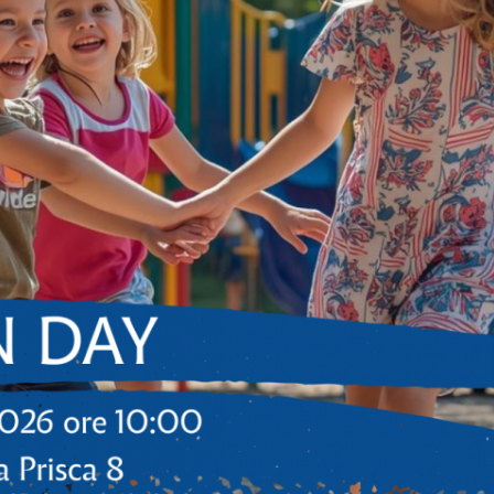
IA
Via di S. Prisca, 8
00153 Roma
Tel. 06/5743797
Fax 06/5740512