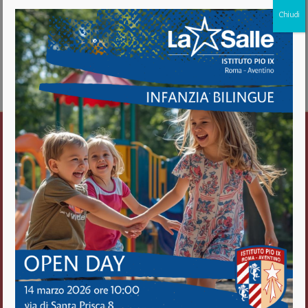
Chiudi
Download [936.96 KB]
Istituto Pio IX
Roma Aventino
Fratelli delle Scuole Cristiane