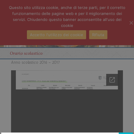
Questo sito utilizza cookie, anche di terze parti, per il corretto
funzionamento delle pagine web e per il miglioramento dei
servizi. Chiudendo questo banner acconsentite all'uso dei
cookie
Accetto l'utilizzo dei cookie
Rifiuta
Orario scolastico
Anno scolastico 2016 – 2017